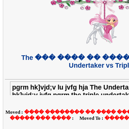
���� �������� �� ���� ��� The
Undertaker vs Trip
pgrm hk]vjd;v lu jvfg hja The Underta
hk]vjd;v jvfg pgrm the triple underta
Moved :
���� �������� �� ���� ��� The Un
���� ��� �����
Moved To :
�����