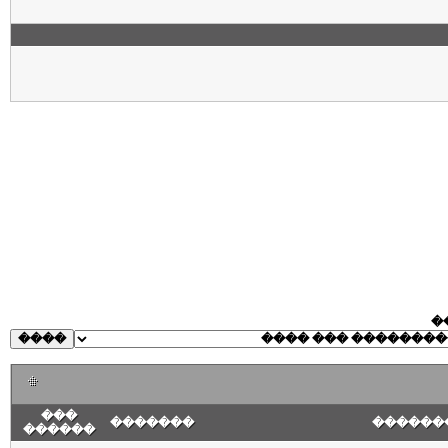
�
���
�������
������
������