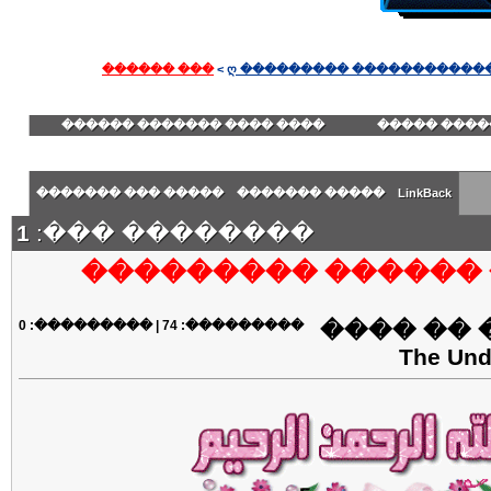
��� ������
>
ღ ��������� ������������
���� ���� ������� ������
������� ��
����� ��� �������
����� �������
LinkBack
1
�������� ���:
��� ������ �����
0
| ���������:
74
���������:
���� ��