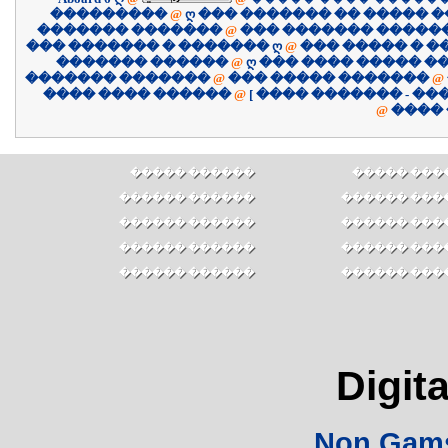
���������
@
ღ ��� ������� �� ����� �
������� �������
@
��� ������� �����
��� ������� � ������� ღ
@
��� ����� � �
������� ������
@
ღ ��� ���� ����� �
������� �������
@
��� ����� �������
@
������ ���� ����
@
@
����
������ �����
������ ��
������ ������
������ ���
������ ������
������ ���
������ ������
������ ���
������ ������
������ ���
Digita
Non Gams