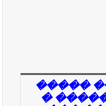
���� ��
������