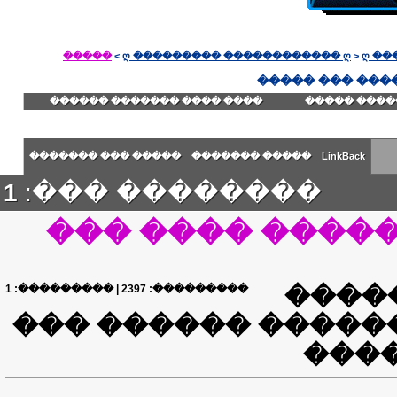
�����
>
ღ ��������� ������������ ღ
>
ღ ��
���� ���� ������� ������
������� ��
����� ��� �������
����� �������
LinkBack
1
�������� ���:
����� ���� ��
1
| ���������:
2397
���������:
����
samurai ���� ������ ��
����