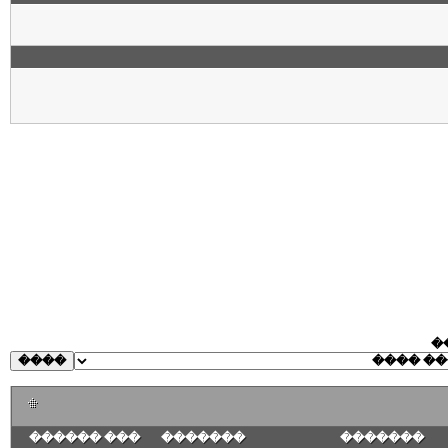
�
��� ������
�������
�������