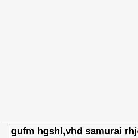
gufm hgshl,vhd samurai rhj