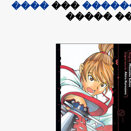
����
���
�����
��� ���