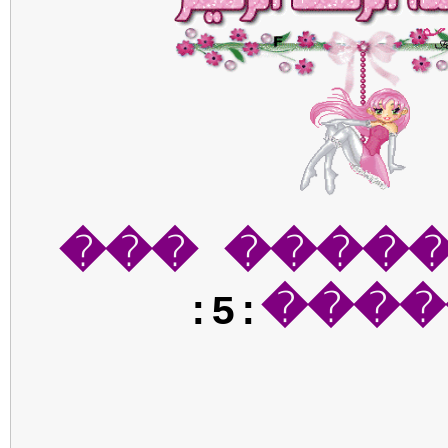
���� ���
����
:5: