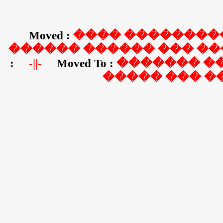
H,k ghdk guf lfhav lfhav g
H,k hgshl,vhd fhgsdt samur
Moved :
���� ��������� s
������ ������ ��� ��
-||-
Moved To :
������� �
���� ��� ��