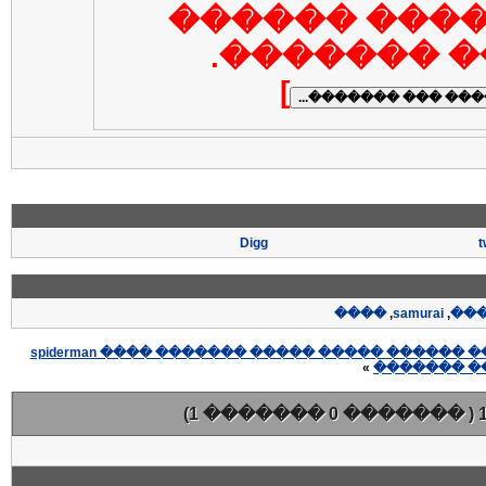
�������� �
���� ����
]
Digg
t
����
,
samurai
,
��
»
������� ��
( ������� 0 ������� 1)