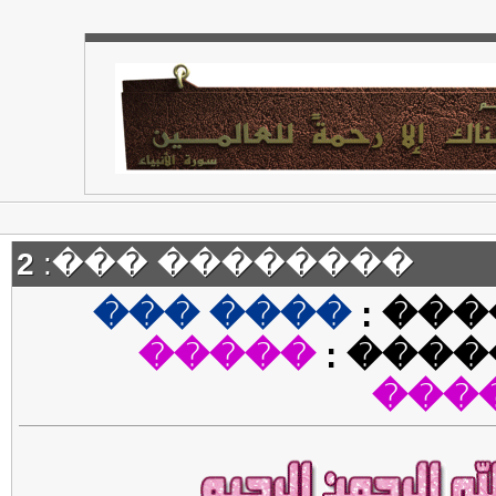
2
�������� ���:
���� ���
����
�����
�����
���