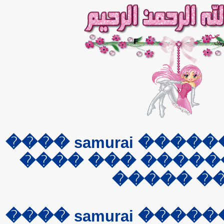
���� ��������� samurai ����
������ ������ 
��� ���
����
samurai
�����