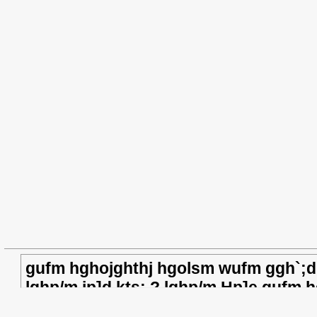
gufm hghojghthj hgolsm wufm ggh`;dhx
lghp/m jp]d kts; ? lghp/m Hp]e gufm 
jp]d wufm