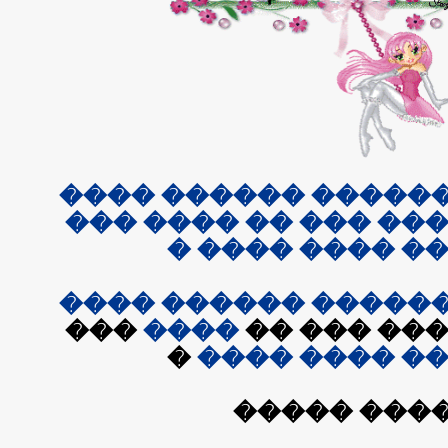
���� ���������� �
�������� ��� ��� �
������ ���� �
����
������
�����
���
����
��� ��� �
�
����
����
��
����� ���