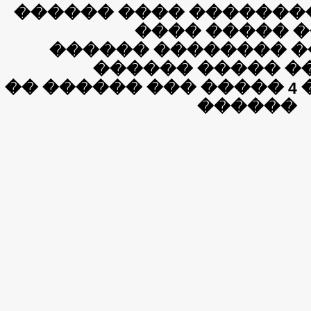
��� ������ ��������
���� ����� 
���� ����� ������
������� ����� 
����� �� 5 ��� 4 ����� ��� ������ ��
������