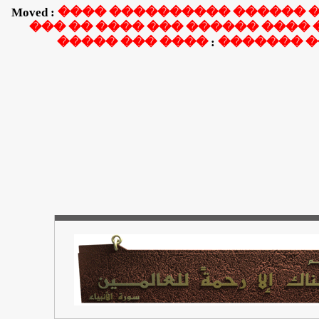
Moved :
���� ���������� ������ 
��� �� ���� ��� ������ ���� 
���� ��� �����
������� 