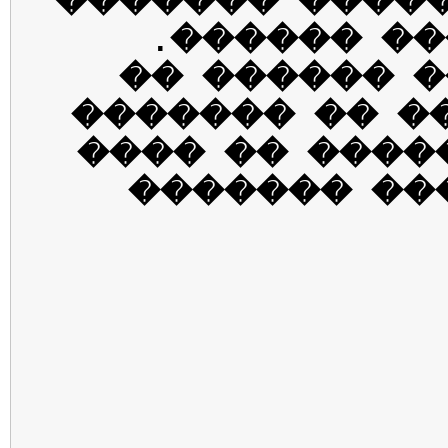
����� ������
������ ��
������ ���
�������� �� 
���� ������ 
������� ��