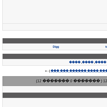
Digg
t
����
,
����
,
����
»
| -
( ������� 0 ������� 12)