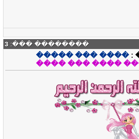
3
�������� ���:
���� ��� �����
�
����� ���� ��� 