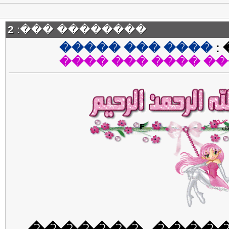
2
�������� ���:
���� ��� �����
�
����� ���� ��� 