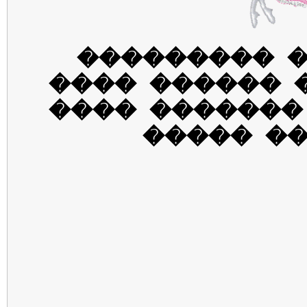
������ ���
������� ����
������ �����
���� ��