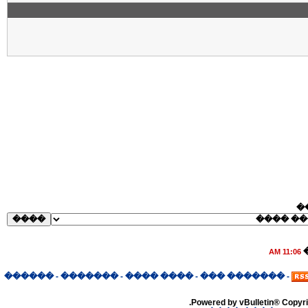
�
11:06 AM
������
-
�������
-
���� ����
-
������� ���
-
Powered by vBulletin® Copyrig